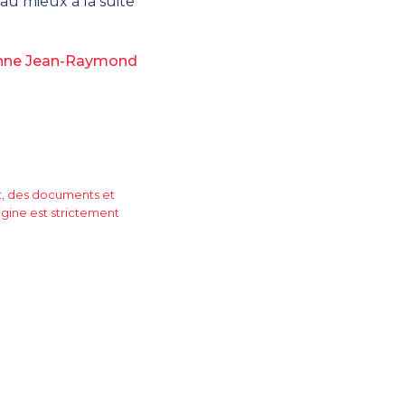
 au mieux à la suite
sonne Jean-Raymond
rt, des documents et
igine est strictement