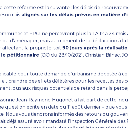
cette réforme est la suivante : les délais de recouvreme
ésormais
alignés sur les délais prévus en matière d’
communes et EPCI ne percevront plus la TA 12 à 24 mois
e ou d’aménager, mais au moment de la déclaration à la
affectant la propriété, soit
90 jours après la réalisati
 le pétitionnaire
(QO du 28/10/2021, Christian Bilhac, J
plicable pour toute demande d’urbanisme déposée à c
it craindre des effets délétères pour les recettes des co
ment, dus aux risques potentiels de retard dans la perce
ssonne Jean-Raymond Hugonet a fait part de cette inqu
ne question écrite en date du 11 août dernier – que vou
ute. Nous vous tiendrons informés des retours du gouver
ait déjà assuré avoir mandaté l’Inspection Générale des F