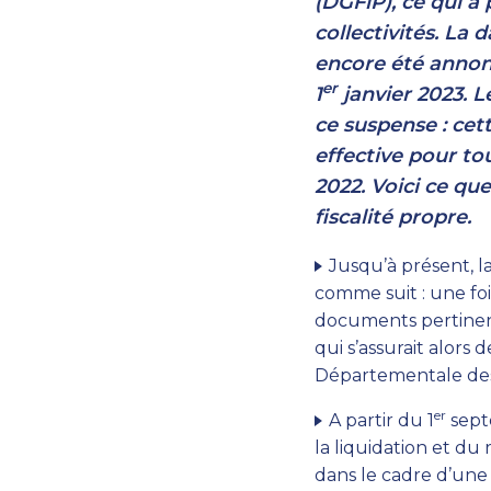
(DGFiP), ce qui a
collectivités. La
encore été anno
er
1
janvier 2023. L
ce suspense : cet
effective pour t
2022. Voici ce q
fiscalité propre.
Jusqu’à présent, l
comme suit : une fois
documents pertinent
qui s’assurait alors
Départementale des 
er
A partir du 1
septe
la liquidation et d
dans le cadre d’une 