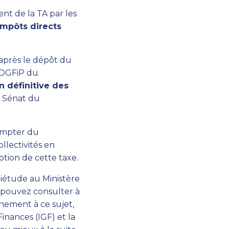
nt de la TA par les
impôts directs
 après le dépôt du
 DGFiP du
on définitive des
O Sénat du
ompter du
llectivités en
ption de cette taxe.
iétude au Ministère
s pouvez consulter à
nement à ce sujet,
inances (IGF) et la