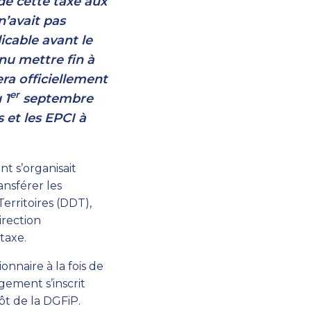
de cette taxe aux
n’avait pas
licable avant le
nu mettre fin à
ra officiellement
er
 1
septembre
 et les EPCI à
t s’organisait
ansférer les
erritoires (DDT),
irection
taxe.
nnaire à la fois de
ement s’inscrit
ôt de la DGFiP.