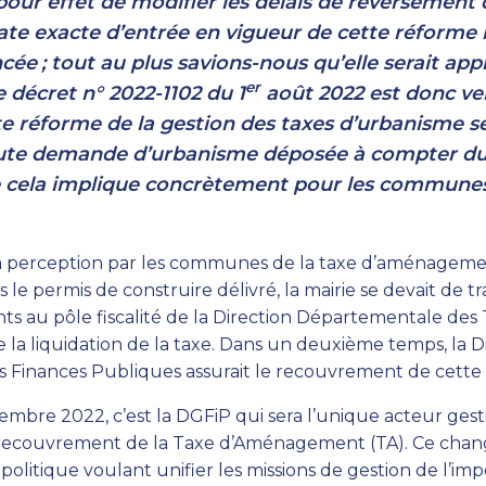
 pour effet de modifier les délais de reversement 
 date exacte d’entrée en vigueur de cette réforme 
ncée
; tout au plus savions-nous qu’elle serait app
er
e décret n° 2022-1102 du 1
août 2022 est donc ve
te réforme de la gestion des taxes d’urbanisme se
oute demande d’urbanisme déposée à compter du
ue cela implique concrètement pour les communes
a perception par les communes de la taxe d’aménagemen
 le permis de construire délivré, la mairie se devait de tr
s au pôle fiscalité de la Direction Départementale des T
 de la liquidation de la taxe. Dans un deuxième temps, la D
Finances Publiques assurait le recouvrement de cette 
mbre 2022, c’est la DGFiP qui sera l’unique acteur gestio
u recouvrement de la Taxe d’Aménagement (TA). Ce chang
politique voulant unifier les missions de gestion de l’imp