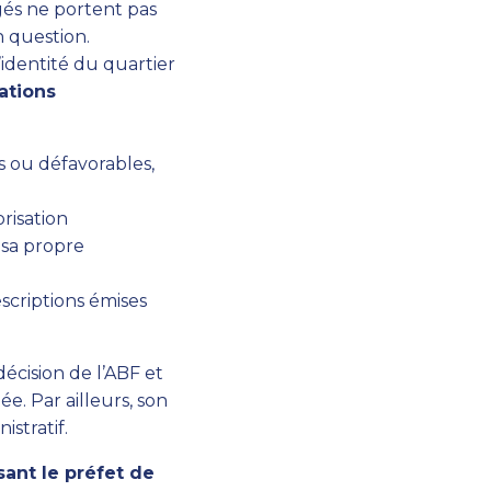
agés ne portent pas
n question.
’identité du quartier
ations
es ou défavorables,
orisation
 sa propre
escriptions émises
écision de l’ABF et
ée. Par ailleurs, son
stratif.
sant le préfet de