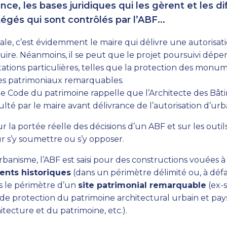
ce, les bases juridiques qui les gèrent et les di
gés qui sont contrôlés par l’ABF...
le, c’est évidemment le maire qui délivre une autorisat
uire. Néanmoins, il se peut que le projet poursuivi dépe
ations particulières, telles que la protection des monu
ites patrimoniaux remarquables.
, le Code du patrimoine rappelle que l’Architecte des Bâ
ulté par le maire avant délivrance de l’autorisation d’ur
sur la portée réelle des décisions d’un ABF et sur les outi
r s’y soumettre ou s’y opposer.
rbanisme, l’ABF est saisi pour des constructions vouées à
nts historiques
(dans un périmètre délimité ou, à déf
s le périmètre d’un
site patrimonial remarquable
(ex-
de protection du patrimoine architectural urbain et pays
hitecture et du patrimoine, etc.).