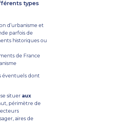
fférents types
ion d’urbanisme et
nde parfois de
ments historiques ou
timents de France
banisme
ls éventuels dont
 se situer
aux
aut, périmètre de
secteurs
ager, aires de