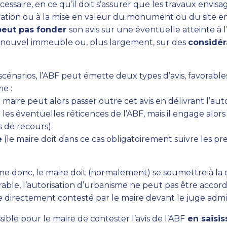
cessaire, en ce qu’il doit s’assurer que les travaux envis
rvation ou à la mise en valeur du monument ou du site e
peut pas fonder
son avis sur une éventuelle atteinte à l
e nouvel immeuble ou, plus largement, sur des
considér
 scénarios, l’ABF peut émette deux types d’avis, favorabl
e :
 maire peut alors passer outre cet avis en délivrant l’aut
es éventuelles réticences de l’ABF, mais il engage alors
s de recours).
e
(le maire doit dans ce cas obligatoirement suivre les pr
me donc, le maire doit (normalement) se soumettre à la d
orable, l’autorisation d’urbanisme ne peut pas être accord
e directement contesté par le maire devant le juge admini
sible pour le maire de contester l’avis de l’ABF
en saisis